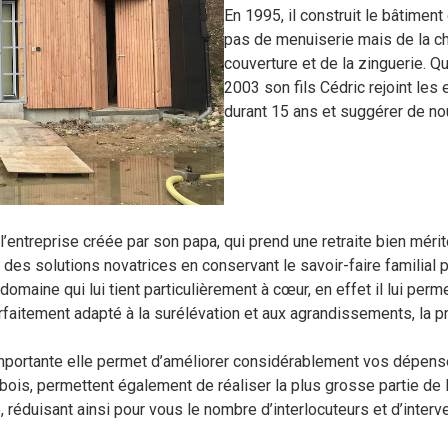
En 1995, il construit le bâtiment 
pas de menuiserie mais de la cha
couverture et de la zinguerie. Qua
2003 son fils Cédric rejoint les 
durant 15 ans et suggérer de no
l’entreprise créée par son papa, qui prend une retraite bien mér
des solutions novatrices en conservant le savoir-faire familial p
 domaine qui lui tient particulièrement à cœur, en effet il lui pe
parfaitement adapté à la surélévation et aux agrandissements, la
importante elle permet d’améliorer considérablement vos dépense
is, permettent également de réaliser la plus grosse partie de la s
e, réduisant ainsi pour vous le nombre d’interlocuteurs et d’int