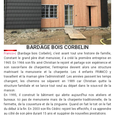
BARDAGE BOIS CORBELIN
Franco-c
(Bardage bois Corbelin), c’est avant tout une histoire de famille,
Constant le grand père était menuisier, il a créé la première entreprise en
1965. En 1966 son fils ainé Christian le rejoint et partage son expérience et
son savoir-faire de charpentier, l’entreprise devient alors une structure
maitrisant la menuiserie et la charpente. Les 4 enfants FRANCO y
travaillent et la maman gère l’administratif. Les années passent les temps
changent, les chemins se séparent en 1989 car Christian quitte la
structure familiale et se lance tout seul au départ dans le sous-sol de la
maison.
En 1995, il construit le bâtiment qui abrite aujourd’hui nos ateliers et
bureaux. Ici pas de menuiserie mais de la charpente traditionnelle, de la
fermette, de la couverture et de la zinguerie. Quand on fait le toit on le fait
du début à la fin. En 2003 son fils Cédric rejoint les effectifs, il va apprendre
au côté de son père durant 15 ans et suggérer de nouvelles prestations.