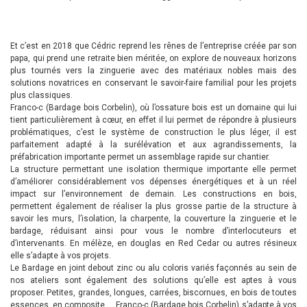
Et c’est en 2018 que Cédric reprend les rênes de l’entreprise créée par son
papa, qui prend une retraite bien méritée, on explore de nouveaux horizons
plus tournés vers la zinguerie avec des matériaux nobles mais des
solutions novatrices en conservant le savoir-faire familial pour les projets
plus classiques.
Franco-c (Bardage bois Corbelin), où l’ossature bois est un domaine qui lui
tient particulièrement à cœur, en effet il lui permet de répondre à plusieurs
problématiques, c’est le système de construction le plus léger, il est
parfaitement adapté à la surélévation et aux agrandissements, la
préfabrication importante permet un assemblage rapide sur chantier.
La structure permettant une isolation thermique importante elle permet
d’améliorer considérablement vos dépenses énergétiques et à un réel
impact sur l’environnement de demain. Les constructions en bois,
permettent également de réaliser la plus grosse partie de la structure à
savoir les murs, l’isolation, la charpente, la couverture la zinguerie et le
bardage, réduisant ainsi pour vous le nombre d’interlocuteurs et
d’intervenants. En mélèze, en douglas en Red Cedar ou autres résineux
elle s’adapte à vos projets.
Le Bardage en joint debout zinc ou alu coloris variés façonnés au sein de
nos ateliers sont également des solutions qu’elle est aptes à vous
proposer. Petites, grandes, longues, carrées, biscornues, en bois de toutes
essences, en composite … Franco-c (Bardage bois Corbelin) s’adapte à vos