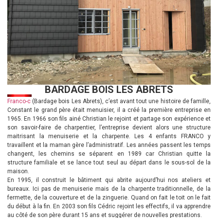
BARDAGE BOIS LES ABRETS
Franco-c
(Bardage bois Les Abrets), c’est avant tout une histoire de famille,
Constant le grand père était menuisier, il a créé la première entreprise en
1965. En 1966 son fils ainé Christian le rejoint et partage son expérience et
son savoir-faire de charpentier, l’entreprise devient alors une structure
maitrisant la menuiserie et la charpente. Les 4 enfants FRANCO y
travaillent et la maman gère l’administratif. Les années passent les temps
changent, les chemins se séparent en 1989 car Christian quitte la
structure familiale et se lance tout seul au départ dans le sous-sol de la
maison.
En 1995, il construit le bâtiment qui abrite aujourd’hui nos ateliers et
bureaux. Ici pas de menuiserie mais de la charpente traditionnelle, de la
fermette, de la couverture et de la zinguerie. Quand on fait le toit on le fait
du début à la fin. En 2003 son fils Cédric rejoint les effectifs, il va apprendre
au côté de son père durant 15 ans et suggérer de nouvelles prestations.