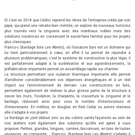
Et c’est en 2018 que Cédric reprend les rênes de l’entreprise créée par son
papa, qui prend une retraite bien méritée, on explore de nouveaux horizons
plus tournés vers la zinguerie avec des matériaux nobles mais des
solutions novatrices en conservant le savoir-faire familial pour les projets
plus classiques.
Franco-c (Bardage bois Les Abrets), où l’ossature bois est un domaine qui
lui tient particulièrement à cœur, en effet il lui permet de répondre à
plusieurs problématiques, c’est le système de construction le plus léger, il
est parfaitement adapté à la surélévation et aux agrandissements, la
préfabrication importante permet un assemblage rapide sur chantier.
La structure permettant une isolation thermique importante elle permet
d’améliorer considérablement vos dépenses énergétiques et à un réel
impact sur l’environnement de demain. Les constructions en bois,
permettent également de réaliser la plus grosse partie de la structure à
savoir les murs, l’isolation, la charpente, la couverture la zinguerie et le
bardage, réduisant ainsi pour vous le nombre d’interlocuteurs et
d’intervenants. En mélèze, en douglas en Red Cedar ou autres résineux
elle s’adapte à vos projets.
Le Bardage en joint debout zinc ou alu coloris variés façonnés au sein de
nos ateliers sont également des solutions qu’elle est aptes à vous
proposer. Petites, grandes, longues, carrées, biscornues, en bois de toutes
essences, en composite … Franco-c (Bardage bois Les Abrets) s’adapte à