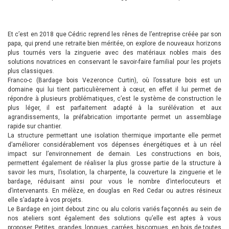
Et c’est en 2018 que Cédric reprend les rênes de l’entreprise créée par son
papa, qui prend une retraite bien méritée, on explore de nouveaux horizons
plus tournés vers la zinguerie avec des matériaux nobles mais des
solutions novatrices en conservant le savoir-faire familial pour les projets
plus classiques.
Franco-c (Bardage bois Vezeronce Curtin), où l’ossature bois est un
domaine qui lui tient particulièrement à cœur, en effet il lui permet de
répondre à plusieurs problématiques, c’est le système de construction le
plus léger, il est parfaitement adapté à la surélévation et aux
agrandissements, la préfabrication importante permet un assemblage
rapide sur chantier.
La structure permettant une isolation thermique importante elle permet
d’améliorer considérablement vos dépenses énergétiques et à un réel
impact sur l’environnement de demain. Les constructions en bois,
permettent également de réaliser la plus grosse partie de la structure à
savoir les murs, l’isolation, la charpente, la couverture la zinguerie et le
bardage, réduisant ainsi pour vous le nombre d’interlocuteurs et
d’intervenants. En mélèze, en douglas en Red Cedar ou autres résineux
elle s’adapte à vos projets.
Le Bardage en joint debout zinc ou alu coloris variés façonnés au sein de
nos ateliers sont également des solutions qu’elle est aptes à vous
proposer. Petites, grandes, longues, carrées, biscornues, en bois de toutes