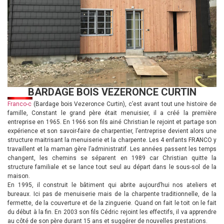
BARDAGE BOIS VEZERONCE CURTIN
Franco-c
(Bardage bois Vezeronce Curtin), c’est avant tout une histoire de
famille, Constant le grand père était menuisier, il a créé la première
entreprise en 1965. En 1966 son fils ainé Christian le rejoint et partage son
expérience et son savoir-faire de charpentier, l’entreprise devient alors une
structure maitrisant la menuiserie et la charpente. Les 4 enfants FRANCO y
travaillent et la maman gère l’administratif. Les années passent les temps
changent, les chemins se séparent en 1989 car Christian quitte la
structure familiale et se lance tout seul au départ dans le sous-sol de la
maison.
En 1995, il construit le bâtiment qui abrite aujourd’hui nos ateliers et
bureaux. Ici pas de menuiserie mais de la charpente traditionnelle, de la
fermette, de la couverture et de la zinguerie. Quand on fait le toit on le fait
du début à la fin. En 2003 son fils Cédric rejoint les effectifs, il va apprendre
au côté de son père durant 15 ans et suggérer de nouvelles prestations.