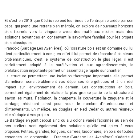
Et c’est en 2018 que Cédric reprend les rênes de l’entreprise créée par son
papa, qui prend une retraite bien méritée, on explore de nouveaux horizons
plus tournés vers la zinguerie avec des matériaux nobles mais des
solutions novatrices en conservant le savoir-faire familial pour les projets
plus classiques.
Franco-c (Bardage Les Avenières), où l’ossature bois est un domaine qui lui
tient particulièrement à cœur, en effet il lui permet de répondre à plusieurs
problématiques, c’est le système de construction le plus léger, il est
parfaitement adapté à la surélévation et aux agrandissements, la
préfabrication importante permet un assemblage rapide sur chantier.
La structure permettant une isolation thermique importante elle permet
d’améliorer considérablement vos dépenses énergétiques et à un réel
impact sur l’environnement de demain. Les constructions en bois,
permettent également de réaliser la plus grosse partie de la structure à
savoir les murs, l’isolation, la charpente, la couverture la zinguerie et le
bardage, réduisant ainsi pour vous le nombre d’interlocuteurs et
d’intervenants. En mélèze, en douglas en Red Cedar ou autres résineux
elle s’adapte à vos projets.
Le Bardage en joint debout zinc ou alu coloris variés façonnés au sein de
nos ateliers sont également des solutions qu’elle est aptes à vous
proposer. Petites, grandes, longues, carrées, biscornues, en bois de toutes
essences, en composite … Franco-c (Bardage Les Avenières) s’adapte à