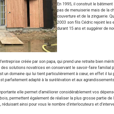
En 1995, il construit le bâtiment 
pas de menuiserie mais de la cha
couverture et de la zinguerie. Qua
2003 son fils Cédric rejoint les 
durant 15 ans et suggérer de no
l’entreprise créée par son papa, qui prend une retraite bien mér
des solutions novatrices en conservant le savoir-faire familial p
t un domaine qui lui tient particulièrement à cœur, en effet il l
 est parfaitement adapté à la surélévation et aux agrandissements
importante elle permet d’améliorer considérablement vos dépense
is, permettent également de réaliser la plus grosse partie de la s
e, réduisant ainsi pour vous le nombre d’interlocuteurs et d’int