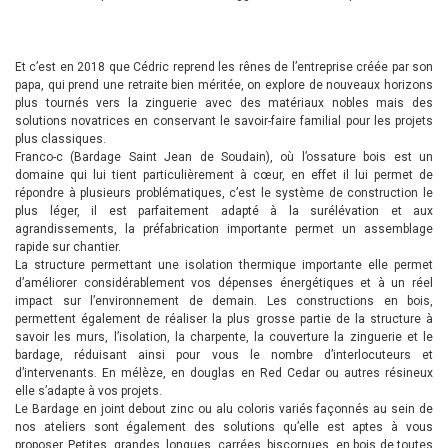
Et c’est en 2018 que Cédric reprend les rênes de l’entreprise créée par son
papa, qui prend une retraite bien méritée, on explore de nouveaux horizons
plus tournés vers la zinguerie avec des matériaux nobles mais des
solutions novatrices en conservant le savoir-faire familial pour les projets
plus classiques.
Franco-c (Bardage Saint Jean de Soudain), où l’ossature bois est un
domaine qui lui tient particulièrement à cœur, en effet il lui permet de
répondre à plusieurs problématiques, c’est le système de construction le
plus léger, il est parfaitement adapté à la surélévation et aux
agrandissements, la préfabrication importante permet un assemblage
rapide sur chantier.
La structure permettant une isolation thermique importante elle permet
d’améliorer considérablement vos dépenses énergétiques et à un réel
impact sur l’environnement de demain. Les constructions en bois,
permettent également de réaliser la plus grosse partie de la structure à
savoir les murs, l’isolation, la charpente, la couverture la zinguerie et le
bardage, réduisant ainsi pour vous le nombre d’interlocuteurs et
d’intervenants. En mélèze, en douglas en Red Cedar ou autres résineux
elle s’adapte à vos projets.
Le Bardage en joint debout zinc ou alu coloris variés façonnés au sein de
nos ateliers sont également des solutions qu’elle est aptes à vous
proposer. Petites, grandes, longues, carrées, biscornues, en bois de toutes