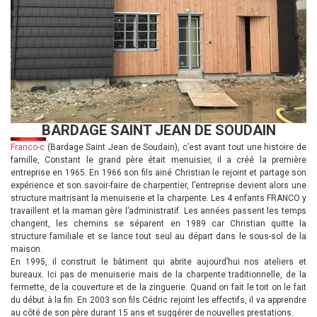
BARDAGE SAINT JEAN DE SOUDAIN
Franco-c
(Bardage Saint Jean de Soudain), c’est avant tout une histoire de
famille, Constant le grand père était menuisier, il a créé la première
entreprise en 1965. En 1966 son fils ainé Christian le rejoint et partage son
expérience et son savoir-faire de charpentier, l’entreprise devient alors une
structure maitrisant la menuiserie et la charpente. Les 4 enfants FRANCO y
travaillent et la maman gère l’administratif. Les années passent les temps
changent, les chemins se séparent en 1989 car Christian quitte la
structure familiale et se lance tout seul au départ dans le sous-sol de la
maison.
En 1995, il construit le bâtiment qui abrite aujourd’hui nos ateliers et
bureaux. Ici pas de menuiserie mais de la charpente traditionnelle, de la
fermette, de la couverture et de la zinguerie. Quand on fait le toit on le fait
du début à la fin. En 2003 son fils Cédric rejoint les effectifs, il va apprendre
au côté de son père durant 15 ans et suggérer de nouvelles prestations.