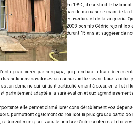
En 1995, il construit le bâtiment 
pas de menuiserie mais de la cha
couverture et de la zinguerie. Qua
2003 son fils Cédric rejoint les 
durant 15 ans et suggérer de no
l’entreprise créée par son papa, qui prend une retraite bien mér
des solutions novatrices en conservant le savoir-faire familial p
 est un domaine qui lui tient particulièrement à cœur, en effet il
 est parfaitement adapté à la surélévation et aux agrandissements
importante elle permet d’améliorer considérablement vos dépense
is, permettent également de réaliser la plus grosse partie de la s
e, réduisant ainsi pour vous le nombre d’interlocuteurs et d’int