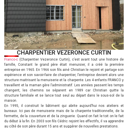
CHARPENTIER VEZERONCE CURTIN
Franco-c
(Charpentier Vezeronce Curtin), c’est avant tout une histoire de
famille, Constant le grand père était menuisier, il a créé la première
entreprise en 1965. En 1966 son fils ainé Christian le rejoint et partage son
expérience et son savoir-faire de charpentier, l’entreprise devient alors une
structure maitrisant la menuiserie et la charpente. Les 4 enfants FRANCO y
travaillent et la maman gère l’administratif. Les années passent les temps
changent, les chemins se séparent en 1989 car Christian quitte la
structure familiale et se lance tout seul au départ dans le sous-sol de la
maison.
En 1995, il construit le bâtiment qui abrite aujourd’hui nos ateliers et
bureaux. Ici pas de menuiserie mais de la charpente traditionnelle, de la
fermette, de la couverture et de la zinguerie. Quand on fait le toit on le fait
du début à la fin. En 2003 son fils Cédric rejoint les effectifs, il va apprendre
au côté de son père durant 15 ans et suggérer de nouvelles prestations.