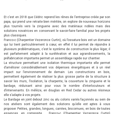
Et c’est en 2018 que Cédric reprend les rênes de l’entreprise créée par son
papa, qui prend une retraite bien méritée, on explore de nouveaux horizons
plus tournés vers la zinguerie avec des matériaux nobles mais des
solutions novatrices en conservant le savoir-faire familial pour les projets
plus classiques.
Franco-c (Charpentier Vezeronce Curtin), où l’ossature bois est un domaine
qui lui tient particulièrement à cœur, en effet il lui permet de répondre à
plusieurs problématiques, c’est le système de construction le plus léger, il
est parfaitement adapté à la surélévation et aux agrandissements, la
préfabrication importante permet un assemblage rapide sur chantier.
La structure permettant une isolation thermique importante elle permet
d’améliorer considérablement vos dépenses énergétiques et à un réel
impact sur l’environnement de demain. Les constructions en bois,
permettent également de réaliser la plus grosse partie de la structure à
savoir les murs, l’isolation, la charpente, la couverture la zinguerie et le
bardage, réduisant ainsi pour vous le nombre d’interlocuteurs et
d’intervenants. En mélèze, en douglas en Red Cedar ou autres résineux
elle s’adapte à vos projets.
Le Bardage en joint debout zinc ou alu coloris variés façonnés au sein de
nos ateliers sont également des solutions qu’elle est aptes à vous
proposer. Petites, grandes, longues, carrées, biscornues, en bois de toutes
essences, en composite … Franco-c (Charpentier Vezeronce Curtin)