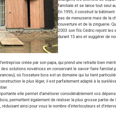
familiale et se lance tout seul 
En 1995, il construit le bâtiment 
pas de menuiserie mais de la cha
couverture et de la zinguerie. Qua
2003 son fils Cédric rejoint les 
durant 15 ans et suggérer de no
l’entreprise créée par son papa, qui prend une retraite bien mér
des solutions novatrices en conservant le savoir-faire familial p
cieu), où l’ossature bois est un domaine qui lui tient particuliè
nstruction le plus léger, il est parfaitement adapté à la surélév
tier.
importante elle permet d’améliorer considérablement vos dépense
is, permettent également de réaliser la plus grosse partie de la s
e, réduisant ainsi pour vous le nombre d’interlocuteurs et d’int