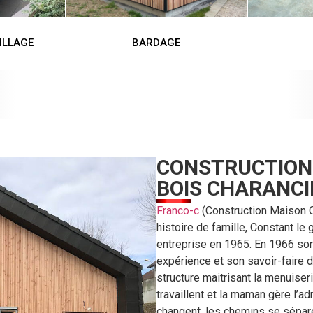
ILLAGE
BARDAGE
CONSTRUCTION
BOIS CHARANCI
Franco-c
(Construction Maison O
histoire de famille, Constant le 
entreprise en 1965. En 1966 son f
expérience et son savoir-faire d
structure maitrisant la menuise
travaillent et la maman gère l’a
changent, les chemins se séparen