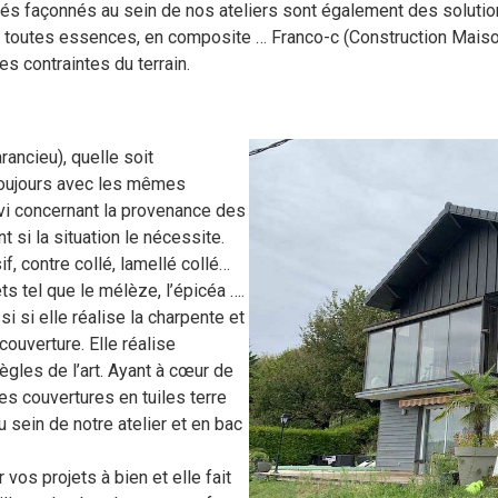
riés façonnés au sein de nos ateliers sont également des solutio
de toutes essences, en composite … Franco-c (Construction Mais
s contraintes du terrain.
ancieu), quelle soit
e toujours avec les mêmes
ivi concernant la provenance des
 si la situation le nécessite.
f, contre collé, lamellé collé…
s tel que le mélèze, l’épicéa ….
 si elle réalise la charpente et
couverture. Elle réalise
ègles de l’art. Ayant à cœur de
des couvertures en tuiles terre
u sein de notre atelier et en bac
 vos projets à bien et elle fait