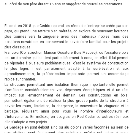
au côté de son père durant 15 ans et suggérer de nouvelles prestations.
Et c’est en 2018 que Cédric reprend les rênes de l’entreprise créée par son
papa, qui prend une retraite bien méritée, on explore de nouveaux horizons
plus tournés vers la zinguerie avec des matériaux nobles mais des
solutions novatrices en conservant le savoir-faire familial pour les projets
plus classiques.
Franco-c (Construction Maison Ossature Bois Maubec), où l’ossature bois
est un domaine qui lui tient particulièrement à cœur, en effet il lui permet
de répondre à plusieurs problématiques, c’est le système de construction
le plus léger, il est parfaitement adapté à la surélévation et aux
agrandissements, la préfabrication importante permet un assemblage
rapide sur chantier.
La structure permettant une isolation thermique importante elle permet
d’améliorer considérablement vos dépenses énergétiques et à un réel
impact sur l’environnement de demain. Les constructions en bois,
permettent également de réaliser la plus grosse partie de la structure à
savoir les murs, l’isolation, la charpente, la couverture la zinguerie et le
bardage, réduisant ainsi pour vous le nombre d’interlocuteurs et
d’intervenants. En mélèze, en douglas en Red Cedar ou autres résineux
elle s’adapte à vos projets.
Le Bardage en joint debout zinc ou alu coloris variés façonnés au sein de
nos ateliers sont également des solutions qu’elle est aptes à vous