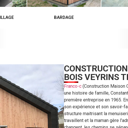
ILLAGE
BARDAGE
CONSTRUCTION
BOIS VEYRINS 
Franco-c
(Construction Maison Os
une histoire de famille, Constant 
première entreprise en 1965. En 
son expérience et son savoir-fai
structure maitrisant la menuise
travaillent et la maman gère l’a
changent, les chemins se séparen