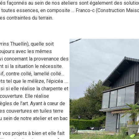
riés façonnés au sein de nos ateliers sont également des solutio
e toutes essences, en composite … Franco-c (Construction Maiso
s contraintes du terrain.
ns Thuellin), quelle soit
e toujours avec les mêmes
ivi concernant la provenance des
 si la situation le nécessite.
f, contre collé, lamellé collé…
s tel que le mélèze, l’épicéa ….
 si elle réalise la charpente et
couverture. Elle réalise
ègles de l’art. Ayant à cœur de
des couvertures en tuiles terre
u sein de notre atelier et en bac
 vos projets à bien et elle fait