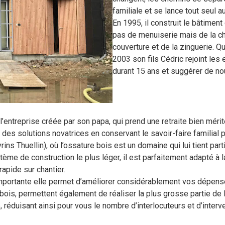
familiale et se lance tout seul 
En 1995, il construit le bâtiment 
pas de menuiserie mais de la cha
couverture et de la zinguerie. Qua
2003 son fils Cédric rejoint les 
durant 15 ans et suggérer de no
l’entreprise créée par son papa, qui prend une retraite bien mér
des solutions novatrices en conservant le savoir-faire familial p
s Thuellin), où l’ossature bois est un domaine qui lui tient parti
tème de construction le plus léger, il est parfaitement adapté à 
apide sur chantier.
importante elle permet d’améliorer considérablement vos dépense
is, permettent également de réaliser la plus grosse partie de la s
e, réduisant ainsi pour vous le nombre d’interlocuteurs et d’int