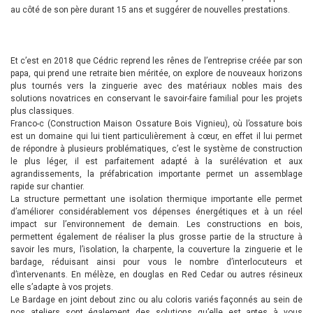
au côté de son père durant 15 ans et suggérer de nouvelles prestations.
Et c’est en 2018 que Cédric reprend les rênes de l’entreprise créée par son
papa, qui prend une retraite bien méritée, on explore de nouveaux horizons
plus tournés vers la zinguerie avec des matériaux nobles mais des
solutions novatrices en conservant le savoir-faire familial pour les projets
plus classiques.
Franco-c (Construction Maison Ossature Bois Vignieu), où l’ossature bois
est un domaine qui lui tient particulièrement à cœur, en effet il lui permet
de répondre à plusieurs problématiques, c’est le système de construction
le plus léger, il est parfaitement adapté à la surélévation et aux
agrandissements, la préfabrication importante permet un assemblage
rapide sur chantier.
La structure permettant une isolation thermique importante elle permet
d’améliorer considérablement vos dépenses énergétiques et à un réel
impact sur l’environnement de demain. Les constructions en bois,
permettent également de réaliser la plus grosse partie de la structure à
savoir les murs, l’isolation, la charpente, la couverture la zinguerie et le
bardage, réduisant ainsi pour vous le nombre d’interlocuteurs et
d’intervenants. En mélèze, en douglas en Red Cedar ou autres résineux
elle s’adapte à vos projets.
Le Bardage en joint debout zinc ou alu coloris variés façonnés au sein de
nos ateliers sont également des solutions qu’elle est aptes à vous