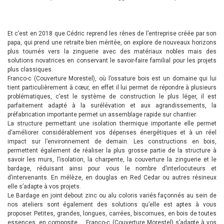
Et c’est en 2018 que Cédric reprend les rênes de l’entreprise créée par son
papa, qui prend une retraite bien méritée, on explore de nouveaux horizons
plus tournés vers la zinguerie avec des matériaux nobles mais des
solutions novatrices en conservant le savoir-faire familial pour les projets
plus classiques.
Franco-c (Couverture Morestel), où l’ossature bois est un domaine qui lui
tient particulièrement à cœur, en effet il lui permet de répondre à plusieurs
problématiques, c’est le système de construction le plus léger, il est
parfaitement adapté à la surélévation et aux agrandissements, la
préfabrication importante permet un assemblage rapide sur chantier.
La structure permettant une isolation thermique importante elle permet
d’améliorer considérablement vos dépenses énergétiques et à un réel
impact sur l’environnement de demain. Les constructions en bois,
permettent également de réaliser la plus grosse partie de la structure à
savoir les murs, l’isolation, la charpente, la couverture la zinguerie et le
bardage, réduisant ainsi pour vous le nombre d’interlocuteurs et
d’intervenants. En mélèze, en douglas en Red Cedar ou autres résineux
elle s’adapte à vos projets.
Le Bardage en joint debout zinc ou alu coloris variés façonnés au sein de
nos ateliers sont également des solutions qu’elle est aptes à vous
proposer. Petites, grandes, longues, carrées, biscornues, en bois de toutes
essences, en composite … Franco-c (Couverture Morestel) s’adapte à vos