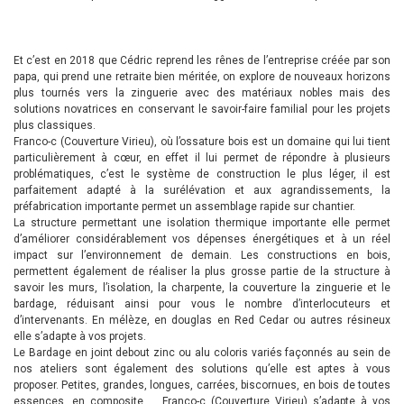
Et c’est en 2018 que Cédric reprend les rênes de l’entreprise créée par son
papa, qui prend une retraite bien méritée, on explore de nouveaux horizons
plus tournés vers la zinguerie avec des matériaux nobles mais des
solutions novatrices en conservant le savoir-faire familial pour les projets
plus classiques.
Franco-c (Couverture Virieu), où l’ossature bois est un domaine qui lui tient
particulièrement à cœur, en effet il lui permet de répondre à plusieurs
problématiques, c’est le système de construction le plus léger, il est
parfaitement adapté à la surélévation et aux agrandissements, la
préfabrication importante permet un assemblage rapide sur chantier.
La structure permettant une isolation thermique importante elle permet
d’améliorer considérablement vos dépenses énergétiques et à un réel
impact sur l’environnement de demain. Les constructions en bois,
permettent également de réaliser la plus grosse partie de la structure à
savoir les murs, l’isolation, la charpente, la couverture la zinguerie et le
bardage, réduisant ainsi pour vous le nombre d’interlocuteurs et
d’intervenants. En mélèze, en douglas en Red Cedar ou autres résineux
elle s’adapte à vos projets.
Le Bardage en joint debout zinc ou alu coloris variés façonnés au sein de
nos ateliers sont également des solutions qu’elle est aptes à vous
proposer. Petites, grandes, longues, carrées, biscornues, en bois de toutes
essences, en composite … Franco-c (Couverture Virieu) s’adapte à vos