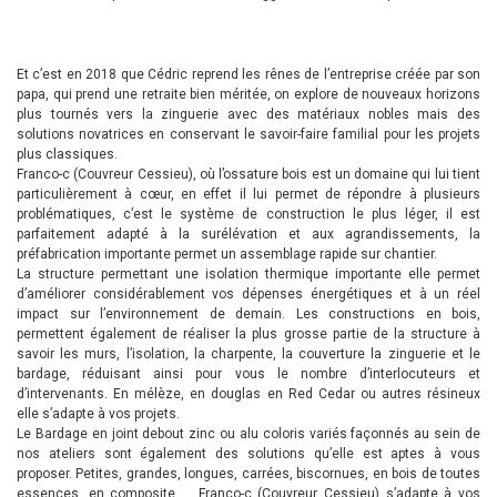
Et c’est en 2018 que Cédric reprend les rênes de l’entreprise créée par son
papa, qui prend une retraite bien méritée, on explore de nouveaux horizons
plus tournés vers la zinguerie avec des matériaux nobles mais des
solutions novatrices en conservant le savoir-faire familial pour les projets
plus classiques.
Franco-c (Couvreur Cessieu), où l’ossature bois est un domaine qui lui tient
particulièrement à cœur, en effet il lui permet de répondre à plusieurs
problématiques, c’est le système de construction le plus léger, il est
parfaitement adapté à la surélévation et aux agrandissements, la
préfabrication importante permet un assemblage rapide sur chantier.
La structure permettant une isolation thermique importante elle permet
d’améliorer considérablement vos dépenses énergétiques et à un réel
impact sur l’environnement de demain. Les constructions en bois,
permettent également de réaliser la plus grosse partie de la structure à
savoir les murs, l’isolation, la charpente, la couverture la zinguerie et le
bardage, réduisant ainsi pour vous le nombre d’interlocuteurs et
d’intervenants. En mélèze, en douglas en Red Cedar ou autres résineux
elle s’adapte à vos projets.
Le Bardage en joint debout zinc ou alu coloris variés façonnés au sein de
nos ateliers sont également des solutions qu’elle est aptes à vous
proposer. Petites, grandes, longues, carrées, biscornues, en bois de toutes
essences, en composite … Franco-c (Couvreur Cessieu) s’adapte à vos