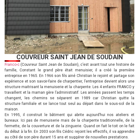
COUVREUR SAINT JEAN DE SOUDAIN
Franco-c
(Couvreur Saint Jean de Soudain), c’est avant tout une histoire de
famille, Constant le grand père était menuisier, il a créé la première
entreprise en 1965. En 1966 son fils ainé Christian le rejoint et partage son
expérience et son savoir-faire de charpentier, l’entreprise devient alors une
structure maitrisant la menuiserie et la charpente. Les 4 enfants FRANCO y
travaillent et la maman gère l’administratif. Les années passent les temps
changent, les chemins se séparent en 1989 car Christian quitte la
structure familiale et se lance tout seul au départ dans le sous-sol de la
maison.
En 1995, il construit le bâtiment qui abrite aujourd’hui nos ateliers et
bureaux. Ici pas de menuiserie mais de la charpente traditionnelle, de la
fermette, de la couverture et de la zinguerie. Quand on fait le toit on le fait
du début à la fin. En 2003 son fils Cédric rejoint les effectifs, il va apprendre
au côté de son père durant 15 ans et suggérer de nouvelles prestations.