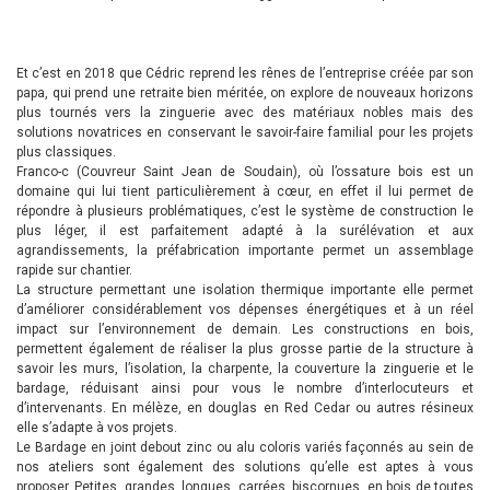
Et c’est en 2018 que Cédric reprend les rênes de l’entreprise créée par son
papa, qui prend une retraite bien méritée, on explore de nouveaux horizons
plus tournés vers la zinguerie avec des matériaux nobles mais des
solutions novatrices en conservant le savoir-faire familial pour les projets
plus classiques.
Franco-c (Couvreur Saint Jean de Soudain), où l’ossature bois est un
domaine qui lui tient particulièrement à cœur, en effet il lui permet de
répondre à plusieurs problématiques, c’est le système de construction le
plus léger, il est parfaitement adapté à la surélévation et aux
agrandissements, la préfabrication importante permet un assemblage
rapide sur chantier.
La structure permettant une isolation thermique importante elle permet
d’améliorer considérablement vos dépenses énergétiques et à un réel
impact sur l’environnement de demain. Les constructions en bois,
permettent également de réaliser la plus grosse partie de la structure à
savoir les murs, l’isolation, la charpente, la couverture la zinguerie et le
bardage, réduisant ainsi pour vous le nombre d’interlocuteurs et
d’intervenants. En mélèze, en douglas en Red Cedar ou autres résineux
elle s’adapte à vos projets.
Le Bardage en joint debout zinc ou alu coloris variés façonnés au sein de
nos ateliers sont également des solutions qu’elle est aptes à vous
proposer. Petites, grandes, longues, carrées, biscornues, en bois de toutes