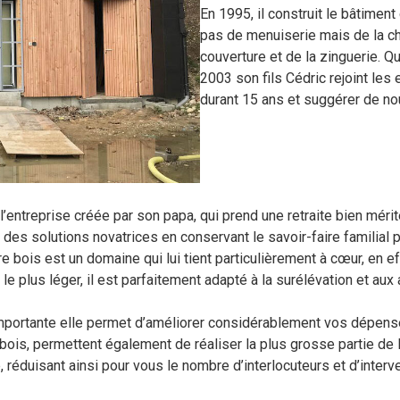
En 1995, il construit le bâtiment 
pas de menuiserie mais de la cha
couverture et de la zinguerie. Qua
2003 son fils Cédric rejoint les 
durant 15 ans et suggérer de no
l’entreprise créée par son papa, qui prend une retraite bien mér
des solutions novatrices en conservant le savoir-faire familial p
e bois est un domaine qui lui tient particulièrement à cœur, en ef
e plus léger, il est parfaitement adapté à la surélévation et au
importante elle permet d’améliorer considérablement vos dépense
is, permettent également de réaliser la plus grosse partie de la s
e, réduisant ainsi pour vous le nombre d’interlocuteurs et d’int