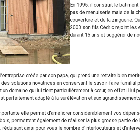
En 1995, il construit le bâtiment 
pas de menuiserie mais de la cha
couverture et de la zinguerie. Qua
2003 son fils Cédric rejoint les 
durant 15 ans et suggérer de no
l’entreprise créée par son papa, qui prend une retraite bien mér
des solutions novatrices en conservant le savoir-faire familial p
t un domaine qui lui tient particulièrement à cœur, en effet il lu
 est parfaitement adapté à la surélévation et aux agrandissements
importante elle permet d’améliorer considérablement vos dépense
is, permettent également de réaliser la plus grosse partie de la s
e, réduisant ainsi pour vous le nombre d’interlocuteurs et d’int