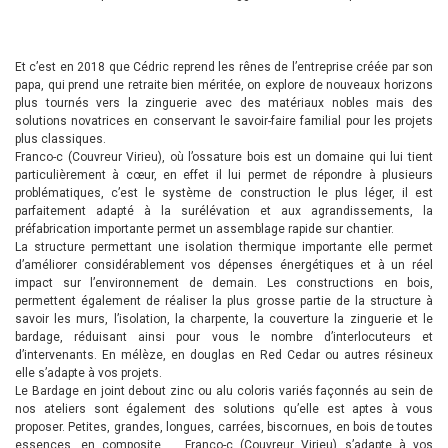
Et c’est en 2018 que Cédric reprend les rênes de l’entreprise créée par son
papa, qui prend une retraite bien méritée, on explore de nouveaux horizons
plus tournés vers la zinguerie avec des matériaux nobles mais des
solutions novatrices en conservant le savoir-faire familial pour les projets
plus classiques.
Franco-c (Couvreur Virieu), où l’ossature bois est un domaine qui lui tient
particulièrement à cœur, en effet il lui permet de répondre à plusieurs
problématiques, c’est le système de construction le plus léger, il est
parfaitement adapté à la surélévation et aux agrandissements, la
préfabrication importante permet un assemblage rapide sur chantier.
La structure permettant une isolation thermique importante elle permet
d’améliorer considérablement vos dépenses énergétiques et à un réel
impact sur l’environnement de demain. Les constructions en bois,
permettent également de réaliser la plus grosse partie de la structure à
savoir les murs, l’isolation, la charpente, la couverture la zinguerie et le
bardage, réduisant ainsi pour vous le nombre d’interlocuteurs et
d’intervenants. En mélèze, en douglas en Red Cedar ou autres résineux
elle s’adapte à vos projets.
Le Bardage en joint debout zinc ou alu coloris variés façonnés au sein de
nos ateliers sont également des solutions qu’elle est aptes à vous
proposer. Petites, grandes, longues, carrées, biscornues, en bois de toutes
essences, en composite … Franco-c (Couvreur Virieu) s’adapte à vos