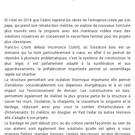
Et c’est en 2018 que Cédric reprend les rênes de l’entreprise créée par son
papa, qui prend une retraite bien méritée, on explore de nouveaux horizons
plus tournés vers la zinguerie avec des matériaux nobles mais des
solutions novatrices en conservant le savoir-faire familial pour les projets
plus classiques.
Franco-c (Joint debout Vezeronce Curtin), où l’ossature bois est un
domaine qui lui tient particulièrement à cœur, en effet il lui permet de
répondre à plusieurs problématiques, c’est le système de construction le
plus léger, il est parfaitement adapté à la surélévation et aux
agrandissements, la préfabrication importante permet un assemblage
rapide sur chantier.
La structure permettant une isolation thermique importante elle permet
d’améliorer considérablement vos dépenses énergétiques et à un réel
impact sur l’environnement de demain. Les constructions en bois,
permettent également de réaliser la plus grosse partie de la structure à
savoir les murs, l’isolation, la charpente, la couverture la zinguerie et le
bardage, réduisant ainsi pour vous le nombre d’interlocuteurs et
d’intervenants. En mélèze, en douglas en Red Cedar ou autres résineux
elle s’adapte à vos projets.
Le Bardage en joint debout zinc ou alu coloris variés façonnés au sein de
nos ateliers sont également des solutions qu’elle est aptes à vous
proposer. Petites, grandes, longues, carrées, biscornues, en bois de toutes