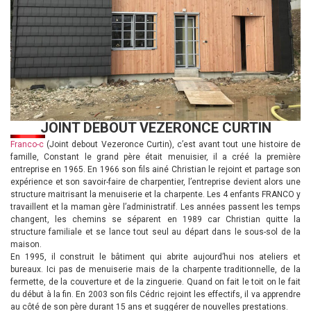
JOINT DEBOUT VEZERONCE CURTIN
Franco-c
(Joint debout Vezeronce Curtin), c’est avant tout une histoire de
famille, Constant le grand père était menuisier, il a créé la première
entreprise en 1965. En 1966 son fils ainé Christian le rejoint et partage son
expérience et son savoir-faire de charpentier, l’entreprise devient alors une
structure maitrisant la menuiserie et la charpente. Les 4 enfants FRANCO y
travaillent et la maman gère l’administratif. Les années passent les temps
changent, les chemins se séparent en 1989 car Christian quitte la
structure familiale et se lance tout seul au départ dans le sous-sol de la
maison.
En 1995, il construit le bâtiment qui abrite aujourd’hui nos ateliers et
bureaux. Ici pas de menuiserie mais de la charpente traditionnelle, de la
fermette, de la couverture et de la zinguerie. Quand on fait le toit on le fait
du début à la fin. En 2003 son fils Cédric rejoint les effectifs, il va apprendre
au côté de son père durant 15 ans et suggérer de nouvelles prestations.