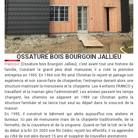
OSSATURE BOIS BOURGOIN JALLIEU
Franco-c
(Ossature bois Bourgoin Jallieu), c’est avant tout une histoire de
famille, Constant le grand père était menuisier, il a créé la première
entreprise en 1965. En 1966 son fils ainé Christian le rejoint et partage son
expérience et son savoir-faire de charpentier, l’entreprise devient alors une
structure maitrisant la menuiserie et la charpente. Les 4 enfants FRANCO y
travaillent et la maman gère l’administratif. Les années passent les temps
changent, les chemins se séparent en 1989 car Christian quitte la
structure familiale et se lance tout seul au départ dans le sous-sol de la
maison.
En 1995, il construit le bâtiment qui abrite aujourd’hui nos ateliers et
bureaux. Ici pas de menuiserie mais de la charpente traditionnelle, de la
fermette, de la couverture et de la zinguerie. Quand on fait le toit on le fait
du début à la fin. En 2003 son fils Cédric rejoint les effectifs, il va apprendre
au côté de son père durant 15 ans et suggérer de nouvelles prestations.