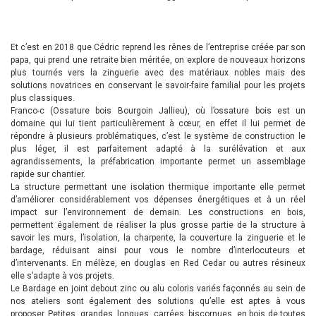
Et c’est en 2018 que Cédric reprend les rênes de l’entreprise créée par son
papa, qui prend une retraite bien méritée, on explore de nouveaux horizons
plus tournés vers la zinguerie avec des matériaux nobles mais des
solutions novatrices en conservant le savoir-faire familial pour les projets
plus classiques.
Franco-c (Ossature bois Bourgoin Jallieu), où l’ossature bois est un
domaine qui lui tient particulièrement à cœur, en effet il lui permet de
répondre à plusieurs problématiques, c’est le système de construction le
plus léger, il est parfaitement adapté à la surélévation et aux
agrandissements, la préfabrication importante permet un assemblage
rapide sur chantier.
La structure permettant une isolation thermique importante elle permet
d’améliorer considérablement vos dépenses énergétiques et à un réel
impact sur l’environnement de demain. Les constructions en bois,
permettent également de réaliser la plus grosse partie de la structure à
savoir les murs, l’isolation, la charpente, la couverture la zinguerie et le
bardage, réduisant ainsi pour vous le nombre d’interlocuteurs et
d’intervenants. En mélèze, en douglas en Red Cedar ou autres résineux
elle s’adapte à vos projets.
Le Bardage en joint debout zinc ou alu coloris variés façonnés au sein de
nos ateliers sont également des solutions qu’elle est aptes à vous
proposer. Petites, grandes, longues, carrées, biscornues, en bois de toutes