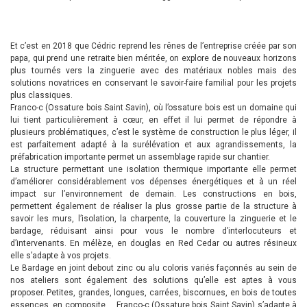
Et c’est en 2018 que Cédric reprend les rênes de l’entreprise créée par son
papa, qui prend une retraite bien méritée, on explore de nouveaux horizons
plus tournés vers la zinguerie avec des matériaux nobles mais des
solutions novatrices en conservant le savoir-faire familial pour les projets
plus classiques.
Franco-c (Ossature bois Saint Savin), où l’ossature bois est un domaine qui
lui tient particulièrement à cœur, en effet il lui permet de répondre à
plusieurs problématiques, c’est le système de construction le plus léger, il
est parfaitement adapté à la surélévation et aux agrandissements, la
préfabrication importante permet un assemblage rapide sur chantier.
La structure permettant une isolation thermique importante elle permet
d’améliorer considérablement vos dépenses énergétiques et à un réel
impact sur l’environnement de demain. Les constructions en bois,
permettent également de réaliser la plus grosse partie de la structure à
savoir les murs, l’isolation, la charpente, la couverture la zinguerie et le
bardage, réduisant ainsi pour vous le nombre d’interlocuteurs et
d’intervenants. En mélèze, en douglas en Red Cedar ou autres résineux
elle s’adapte à vos projets.
Le Bardage en joint debout zinc ou alu coloris variés façonnés au sein de
nos ateliers sont également des solutions qu’elle est aptes à vous
proposer. Petites, grandes, longues, carrées, biscornues, en bois de toutes
essences, en composite … Franco-c (Ossature bois Saint Savin) s’adapte à