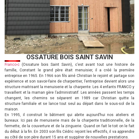
OSSATURE BOIS SAINT SAVIN
Franco-c
(Ossature bois Saint Savin), c’est avant tout une histoire de
famille, Constant le grand père était menuisier, il a créé la première
entreprise en 1965. En 1966 son fils ainé Christian le rejoint et partage son
expérience et son savoir-faire de charpentier, l’entreprise devient alors une
structure maitrisant la menuiserie et la charpente. Les 4 enfants FRANCO y
travaillent et la maman gère l’administratif. Les années passent les temps
changent, les chemins se séparent en 1989 car Christian quitte la
structure familiale et se lance tout seul au départ dans le sous-sol de la
maison.
En 1995, il construit le bâtiment qui abrite aujourd’hui nos ateliers et
bureaux. Ici pas de menuiserie mais de la charpente traditionnelle, de la
fermette, de la couverture et de la zinguerie. Quand on fait le toit on le fait
du début à la fin. En 2003 son fils Cédric rejoint les effectifs, il va apprendre
au côté de son père durant 15 ans et suggérer de nouvelles prestations.