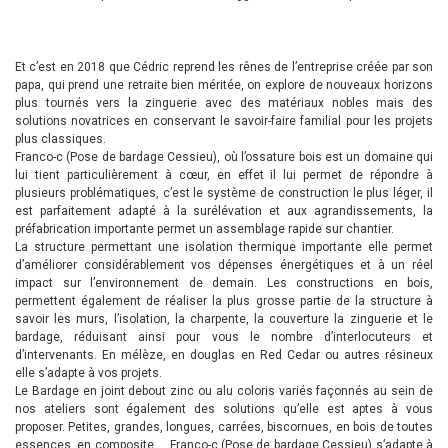
Et c’est en 2018 que Cédric reprend les rênes de l’entreprise créée par son
papa, qui prend une retraite bien méritée, on explore de nouveaux horizons
plus tournés vers la zinguerie avec des matériaux nobles mais des
solutions novatrices en conservant le savoir-faire familial pour les projets
plus classiques.
Franco-c (Pose de bardage Cessieu), où l’ossature bois est un domaine qui
lui tient particulièrement à cœur, en effet il lui permet de répondre à
plusieurs problématiques, c’est le système de construction le plus léger, il
est parfaitement adapté à la surélévation et aux agrandissements, la
préfabrication importante permet un assemblage rapide sur chantier.
La structure permettant une isolation thermique importante elle permet
d’améliorer considérablement vos dépenses énergétiques et à un réel
impact sur l’environnement de demain. Les constructions en bois,
permettent également de réaliser la plus grosse partie de la structure à
savoir les murs, l’isolation, la charpente, la couverture la zinguerie et le
bardage, réduisant ainsi pour vous le nombre d’interlocuteurs et
d’intervenants. En mélèze, en douglas en Red Cedar ou autres résineux
elle s’adapte à vos projets.
Le Bardage en joint debout zinc ou alu coloris variés façonnés au sein de
nos ateliers sont également des solutions qu’elle est aptes à vous
proposer. Petites, grandes, longues, carrées, biscornues, en bois de toutes
essences, en composite … Franco-c (Pose de bardage Cessieu) s’adapte à