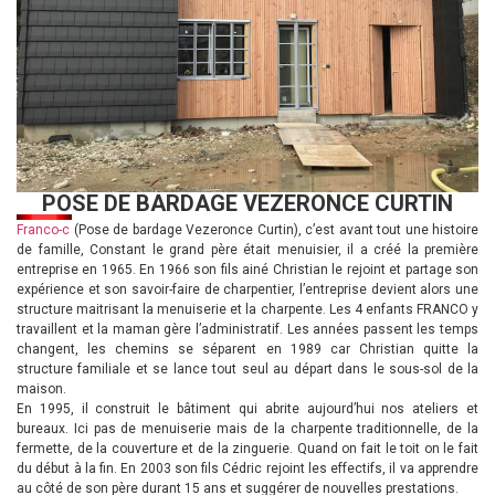
POSE DE BARDAGE VEZERONCE CURTIN
Franco-c
(Pose de bardage Vezeronce Curtin), c’est avant tout une histoire
de famille, Constant le grand père était menuisier, il a créé la première
entreprise en 1965. En 1966 son fils ainé Christian le rejoint et partage son
expérience et son savoir-faire de charpentier, l’entreprise devient alors une
structure maitrisant la menuiserie et la charpente. Les 4 enfants FRANCO y
travaillent et la maman gère l’administratif. Les années passent les temps
changent, les chemins se séparent en 1989 car Christian quitte la
structure familiale et se lance tout seul au départ dans le sous-sol de la
maison.
En 1995, il construit le bâtiment qui abrite aujourd’hui nos ateliers et
bureaux. Ici pas de menuiserie mais de la charpente traditionnelle, de la
fermette, de la couverture et de la zinguerie. Quand on fait le toit on le fait
du début à la fin. En 2003 son fils Cédric rejoint les effectifs, il va apprendre
au côté de son père durant 15 ans et suggérer de nouvelles prestations.