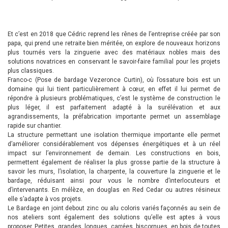
Et c’est en 2018 que Cédric reprend les rênes de l’entreprise créée par son
papa, qui prend une retraite bien méritée, on explore de nouveaux horizons
plus tournés vers la zinguerie avec des matériaux nobles mais des
solutions novatrices en conservant le savoir-faire familial pour les projets
plus classiques.
Franco-c (Pose de bardage Vezeronce Curtin), où l’ossature bois est un
domaine qui lui tient particulièrement à cœur, en effet il lui permet de
répondre à plusieurs problématiques, c’est le système de construction le
plus léger, il est parfaitement adapté à la surélévation et aux
agrandissements, la préfabrication importante permet un assemblage
rapide sur chantier.
La structure permettant une isolation thermique importante elle permet
d’améliorer considérablement vos dépenses énergétiques et à un réel
impact sur l’environnement de demain. Les constructions en bois,
permettent également de réaliser la plus grosse partie de la structure à
savoir les murs, l’isolation, la charpente, la couverture la zinguerie et le
bardage, réduisant ainsi pour vous le nombre d’interlocuteurs et
d’intervenants. En mélèze, en douglas en Red Cedar ou autres résineux
elle s’adapte à vos projets.
Le Bardage en joint debout zinc ou alu coloris variés façonnés au sein de
nos ateliers sont également des solutions qu’elle est aptes à vous
proposer. Petites, grandes, longues, carrées, biscornues, en bois de toutes