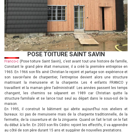
POSE TOITURE SAINT SAVIN
Franco-c
(Pose toiture Saint Savin), c’est avant tout une histoire de famille,
Constant le grand père était menuisier, il a créé la première entreprise en
1965. En 1966 son fils ainé Christian le rejoint et partage son expérience et
son savoir-faire de charpentier, l’entreprise devient alors une structure
maitrisant la menuiserie et la charpente. Les 4 enfants FRANCO y
travaillent et la maman gère l’administratif. Les années passent les temps
changent, les chemins se séparent en 1989 car Christian quitte la
structure familiale et se lance tout seul au départ dans le sous-sol de la
maison.
En 1995, il construit le bâtiment qui abrite aujourd’hui nos ateliers et
bureaux. Ici pas de menuiserie mais de la charpente traditionnelle, de la
fermette, de la couverture et de la zinguerie. Quand on fait le toit on le fait
du début à la fin. En 2003 son fils Cédric rejoint les effectifs, il va apprendre
au côté de son père durant 15 ans et suggérer de nouvelles prestations.