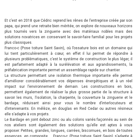
Et c’est en 2018 que Cédric reprend les rênes de l’entreprise créée par son
papa, qui prend une retraite bien méritée, on explore de nouveaux horizons
plus tournés vers la zinguerie avec des matériaux nobles mais des
solutions novatrices en conservant le savoir-faire familial pour les projets
plus classiques.
Franco-c (Pose toiture Saint Savin), où l’ossature bois est un domaine qui
lui tient particulièrement à cœur, en effet il lui permet de répondre à
plusieurs problématiques, c’est le système de construction le plus léger, il
est parfaitement adapté à la surélévation et aux agrandissements, la
préfabrication importante permet un assemblage rapide sur chantier.
La structure permettant une isolation thermique importante elle permet
d’améliorer considérablement vos dépenses énergétiques et à un réel
impact sur l’environnement de demain. Les constructions en bois,
permettent également de réaliser la plus grosse partie de la structure à
savoir les murs, l’isolation, la charpente, la couverture la zinguerie et le
bardage, réduisant ainsi pour vous le nombre d’interlocuteurs et
d’intervenants. En mélèze, en douglas en Red Cedar ou autres résineux
elle s’adapte à vos projets.
Le Bardage en joint debout zinc ou alu coloris variés façonnés au sein de
nos ateliers sont également des solutions qu’elle est aptes à vous
proposer. Petites, grandes, longues, carrées, biscornues, en bois de toutes
essences, en composite … Franco-c (Pose toiture Saint Savin) s’adapte à