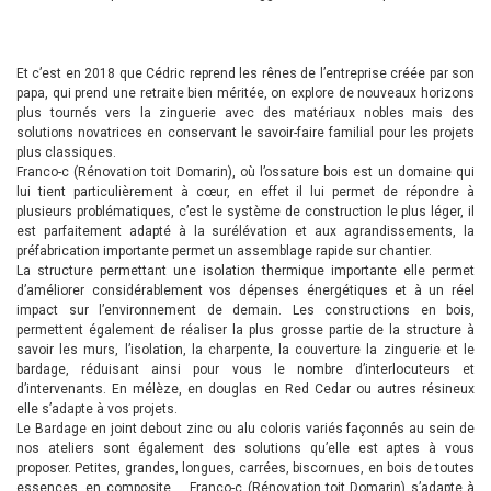
Et c’est en 2018 que Cédric reprend les rênes de l’entreprise créée par son
papa, qui prend une retraite bien méritée, on explore de nouveaux horizons
plus tournés vers la zinguerie avec des matériaux nobles mais des
solutions novatrices en conservant le savoir-faire familial pour les projets
plus classiques.
Franco-c (Rénovation toit Domarin), où l’ossature bois est un domaine qui
lui tient particulièrement à cœur, en effet il lui permet de répondre à
plusieurs problématiques, c’est le système de construction le plus léger, il
est parfaitement adapté à la surélévation et aux agrandissements, la
préfabrication importante permet un assemblage rapide sur chantier.
La structure permettant une isolation thermique importante elle permet
d’améliorer considérablement vos dépenses énergétiques et à un réel
impact sur l’environnement de demain. Les constructions en bois,
permettent également de réaliser la plus grosse partie de la structure à
savoir les murs, l’isolation, la charpente, la couverture la zinguerie et le
bardage, réduisant ainsi pour vous le nombre d’interlocuteurs et
d’intervenants. En mélèze, en douglas en Red Cedar ou autres résineux
elle s’adapte à vos projets.
Le Bardage en joint debout zinc ou alu coloris variés façonnés au sein de
nos ateliers sont également des solutions qu’elle est aptes à vous
proposer. Petites, grandes, longues, carrées, biscornues, en bois de toutes
essences, en composite … Franco-c (Rénovation toit Domarin) s’adapte à