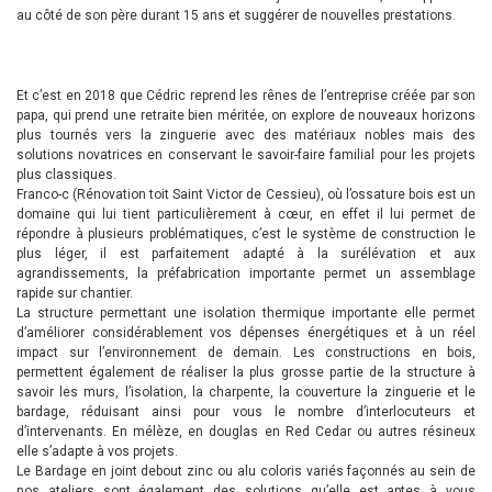
au côté de son père durant 15 ans et suggérer de nouvelles prestations.
Et c’est en 2018 que Cédric reprend les rênes de l’entreprise créée par son
papa, qui prend une retraite bien méritée, on explore de nouveaux horizons
plus tournés vers la zinguerie avec des matériaux nobles mais des
solutions novatrices en conservant le savoir-faire familial pour les projets
plus classiques.
Franco-c (Rénovation toit Saint Victor de Cessieu), où l’ossature bois est un
domaine qui lui tient particulièrement à cœur, en effet il lui permet de
répondre à plusieurs problématiques, c’est le système de construction le
plus léger, il est parfaitement adapté à la surélévation et aux
agrandissements, la préfabrication importante permet un assemblage
rapide sur chantier.
La structure permettant une isolation thermique importante elle permet
d’améliorer considérablement vos dépenses énergétiques et à un réel
impact sur l’environnement de demain. Les constructions en bois,
permettent également de réaliser la plus grosse partie de la structure à
savoir les murs, l’isolation, la charpente, la couverture la zinguerie et le
bardage, réduisant ainsi pour vous le nombre d’interlocuteurs et
d’intervenants. En mélèze, en douglas en Red Cedar ou autres résineux
elle s’adapte à vos projets.
Le Bardage en joint debout zinc ou alu coloris variés façonnés au sein de
nos ateliers sont également des solutions qu’elle est aptes à vous