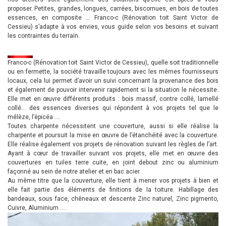
proposer. Petites, grandes, longues, carrées, biscornues, en bois de toutes
essences, en composite … Franco-c (Rénovation toit Saint Victor de
Cessieu) s’adapte à vos envies, vous guide selon vos besoins et suivant
les contraintes du terrain.
Franco-c (Rénovation toit Saint Victor de Cessieu), quelle soit traditionnelle
ou en fermette, la société travaille toujours avec les mêmes fournisseurs
locaux, cela lui permet d’avoir un suivi concernant la provenance des bois
et également de pouvoir intervenir rapidement si la situation le nécessite.
Elle met en œuvre différents produits : bois massif, contre collé, lamellé
collé… des essences diverses qui répondent à vos projets tel que le
mélèze, l’épicéa ….
Toutes charpente nécessitent une couverture, aussi si elle réalise la
charpente et poursuit la mise en œuvre de l’étanchéité avec la couverture.
Elle réalise également vos projets de rénovation suivant les règles de l’art.
Ayant à cœur de travailler suivant vos projets, elle met en œuvre des
couvertures en tuiles terre cuite, en joint debout zinc ou aluminium
façonné au sein de notre atelier et en bac acier.
Au même titre que la couverture, elle tient à mener vos projets à bien et
elle fait partie des éléments de finitions de la toiture. Habillage des
bandeaux, sous face, chêneaux et descente Zinc naturel, Zinc pigmento,
Cuivre, Aluminium ….