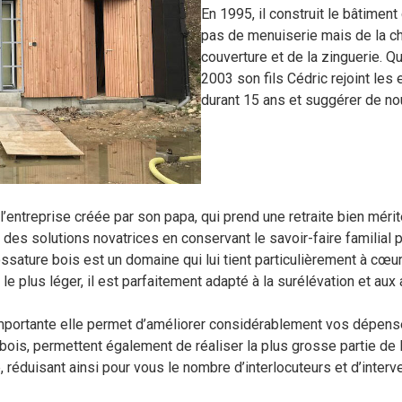
En 1995, il construit le bâtiment 
pas de menuiserie mais de la cha
couverture et de la zinguerie. Qua
2003 son fils Cédric rejoint les 
durant 15 ans et suggérer de no
l’entreprise créée par son papa, qui prend une retraite bien mér
des solutions novatrices en conservant le savoir-faire familial p
ossature bois est un domaine qui lui tient particulièrement à cœur
e plus léger, il est parfaitement adapté à la surélévation et au
importante elle permet d’améliorer considérablement vos dépense
is, permettent également de réaliser la plus grosse partie de la s
e, réduisant ainsi pour vous le nombre d’interlocuteurs et d’int