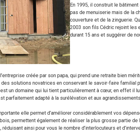
En 1995, il construit le bâtiment 
pas de menuiserie mais de la cha
couverture et de la zinguerie. Qua
2003 son fils Cédric rejoint les 
durant 15 ans et suggérer de no
l’entreprise créée par son papa, qui prend une retraite bien mér
des solutions novatrices en conservant le savoir-faire familial p
est un domaine qui lui tient particulièrement à cœur, en effet il
 est parfaitement adapté à la surélévation et aux agrandissements
importante elle permet d’améliorer considérablement vos dépense
is, permettent également de réaliser la plus grosse partie de la s
e, réduisant ainsi pour vous le nombre d’interlocuteurs et d’int