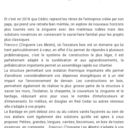
Et c’est en 2018 que Cédric reprend les rênes de l’entreprise créée par son
papa, qui prend une retraite bien méritée, on explore de nouveaux horizons
plus tournés vers la zinguerie avec des matériaux nobles mais des
solutions novatrices en conservant le savoir-faire familial pour les projets
plus classiques.
Franco-c (Zinguerie Les Abrets), où l’ossature bois est un domaine qui lui
tient particulièrement à cœur, en effet il lui permet de répondre à plusieurs
problématiques, c’est le système de construction le plus léger, il est
parfaitement adapté à la surélévation et aux agrandissements, la
préfabrication importante permet un assemblage rapide sur chantier.
La structure permettant une isolation thermique importante elle permet
d’améliorer considérablement vos dépenses énergétiques et à un réel
impact sur l’environnement de demain. Les constructions en bois,
permettent également de réaliser la plus grosse partie de la structure à
savoir les murs, l’isolation, la charpente, la couverture la zinguerie et le
bardage, réduisant ainsi pour vous le nombre d’interlocuteurs et
d’intervenants. En mélèze, en douglas en Red Cedar ou autres résineux
elle s’adapte à vos projets.
Le Bardage en joint debout zinc ou alu coloris variés façonnés au sein de
nos ateliers sont également des solutions qu’elle est aptes à vous
proposer. Petites, grandes, longues, carrées, biscornues, en bois de toutes
essences, en composite … Franco-c (Zinguerie Les Abrets) s’adapte à vos