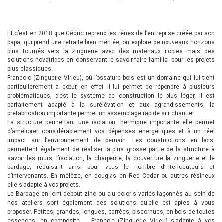
Et c’est en 2018 que Cédric reprend les rênes de l’entreprise créée par son
papa, qui prend une retraite bien méritée, on explore de nouveaux horizons
plus tournés vers la zinguerie avec des matériaux nobles mais des
solutions novatrices en conservant le savoir-faire familial pour les projets
plus classiques.
Franco-c (Zinguerie Virieu), où l’ossature bois est un domaine qui lui tient
particulièrement à cœur, en effet il lui permet de répondre à plusieurs
problématiques, c’est le système de construction le plus léger, il est
parfaitement adapté à la surélévation et aux agrandissements, la
préfabrication importante permet un assemblage rapide sur chantier.
La structure permettant une isolation thermique importante elle permet
d’améliorer considérablement vos dépenses énergétiques et à un réel
impact sur l’environnement de demain. Les constructions en bois,
permettent également de réaliser la plus grosse partie de la structure à
savoir les murs, l’isolation, la charpente, la couverture la zinguerie et le
bardage, réduisant ainsi pour vous le nombre d’interlocuteurs et
d’intervenants. En mélèze, en douglas en Red Cedar ou autres résineux
elle s’adapte à vos projets.
Le Bardage en joint debout zinc ou alu coloris variés façonnés au sein de
nos ateliers sont également des solutions qu’elle est aptes à vous
proposer. Petites, grandes, longues, carrées, biscornues, en bois de toutes
essences, en composite … Franco-c (Zinguerie Virieu) s’adapte à vos